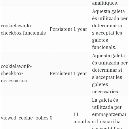
analítiques.
Aquesta galeta
és utilitzada per
cookielawinfo-
determinar si
Persistent
1 year
checkbox-funcionals
s'acceptat les
galetes
funcionals.
Aquesta galeta
és utilitzada per
cookielawinfo-
determinar si
checkbox-
Persistent
1 year
s'acceptat les
necessaries
galetes
necessàries.
La galeta és
utilitzada per
11
emmagatzemar
viewed_cookie_policy
0
months
si l'usuari ha
consentit l'ús