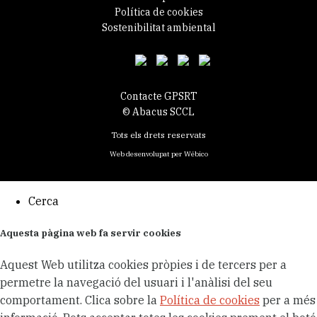
Política de cookies
Sostenibilitat ambiental
Contacte GPSRT
© Abacus SCCL
Tots els drets reservats
Web desenvolupat per
Wébico
Cerca
Aquesta pàgina web fa servir cookies
Aquest Web utilitza cookies pròpies i de tercers per a
permetre la navegació del usuari i l'anàlisi del seu
comportament. Clica sobre la
Política de cookies
per a més