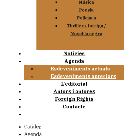
Música
Poesia
Policíaca
Thriller / Intriga /
Novel·la negra
Notícies
Agenda
Esdeveniments actuals
Esdeveniments anteriors
L’editorial
Autors i autores
Foreign Rights
Contacte
Catàleg
Agenda