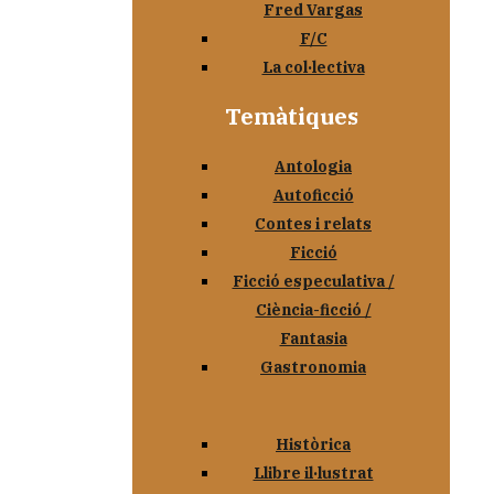
Fred Vargas
F/C
La col·lectiva
Temàtiques
Antologia
Autoficció
Contes i relats
Ficció
Ficció especulativa /
Ciència-ficció /
Fantasia
Gastronomia
Històrica
Llibre il·lustrat