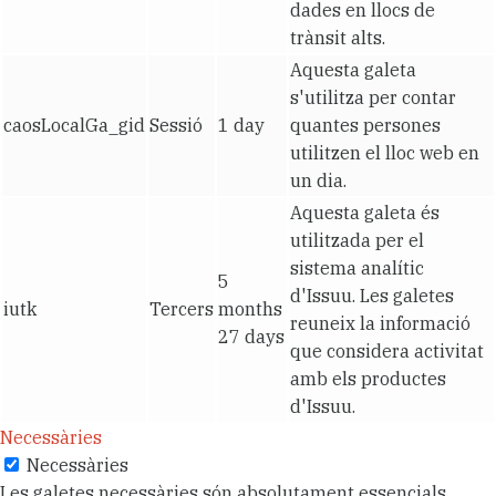
dades en llocs de
trànsit alts.
Aquesta galeta
s'utilitza per contar
caosLocalGa_gid
Sessió
1 day
quantes persones
utilitzen el lloc web en
un dia.
Aquesta galeta és
utilitzada per el
sistema analític
5
d'Issuu. Les galetes
iutk
Tercers
months
reuneix la informació
27 days
que considera activitat
amb els productes
d'Issuu.
Necessàries
Necessàries
Les galetes necessàries són absolutament essencials